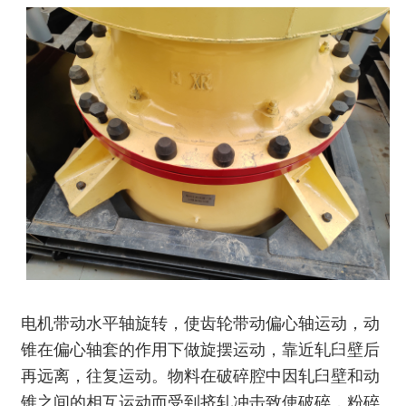
电机带动水平轴旋转，使齿轮带动偏心轴运动，动
锥在偏心轴套的作用下做旋摆运动，靠近轧臼壁后
再远离，往复运动。物料在破碎腔中因轧臼壁和动
锥之间的相互运动而受到挤轧冲击致使破碎，粉碎