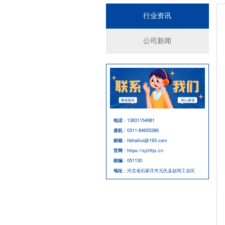
行业资讯
公司新闻
电话
：13831154981
座机
：0311-84655386
邮箱
：hbhaihui@163.com
官网
：https://sjzhhjx.cn
邮编
：051130
地址
：河北省石家庄市元氏县赵同工业区