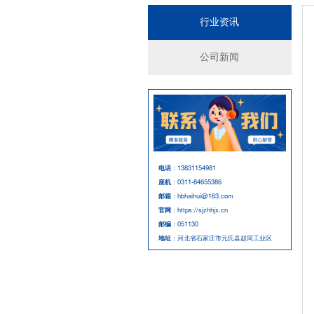
行业资讯
公司新闻
电话
：13831154981
座机
：0311-84655386
邮箱
：hbhaihui@163.com
官网
：https://sjzhhjx.cn
邮编
：051130
地址
：河北省石家庄市元氏县赵同工业区