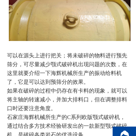
可以在源头上进行把关；将未破碎的物料进行预先
筛分，可尽量减少颚式破碎机出现问题的次数，在
这里就要介绍一下
海辉机械
所生产的振动给料机
了，它是可以达到预筛分的效果。
如果在破碎的过程中仍存在有卡料的现象，就可以
将主轴的转速减小，并加大排料口，但在调整排料
口时还要注意角度。
石家庄
海辉机械
所生产的C系列
欧版颚式破碎机
，
通过结合多方技术经验研发出的一款新型颚式破碎
机，是破碎各类岩石的优选设备。