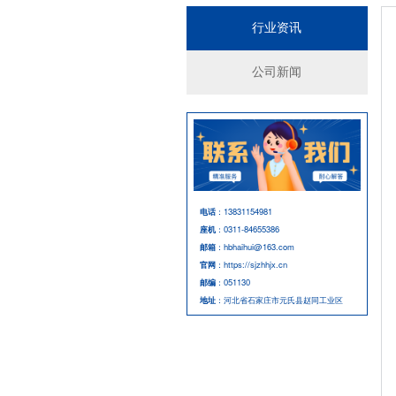
行业资讯
公司新闻
电话
：13831154981
座机
：0311-84655386
邮箱
：hbhaihui@163.com
官网
：https://sjzhhjx.cn
邮编
：051130
地址
：河北省石家庄市元氏县赵同工业区