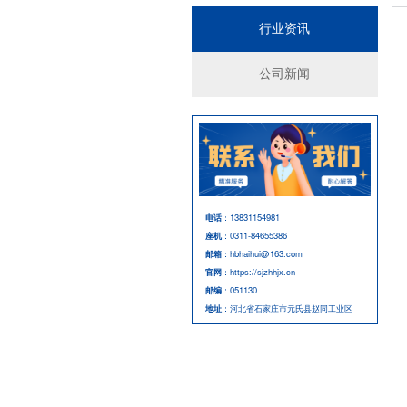
行业资讯
公司新闻
电话
：13831154981
座机
：0311-84655386
邮箱
：hbhaihui@163.com
官网
：https://sjzhhjx.cn
邮编
：051130
地址
：河北省石家庄市元氏县赵同工业区