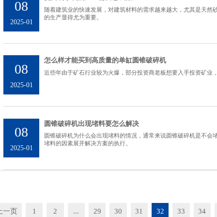
08
随着建筑业的快速发展，对建筑材料的需求越来越大，尤其是天然
的生产显得尤为重要。
2025-01
怎么样才能买到高质量的单缸圆锥破碎机
08
近些年由于矿石行业较为火爆，部分投资商老板想要入手投资矿业
2025-01
圆锥破碎机出现堵料要怎么解决
08
圆锥破碎机为什么会出现堵料的情况，通常来说圆锥破碎机是不会
堵料的因素展开解决方案的执行。
2025-01
上一页
1
2
...
29
30
31
32
33
34