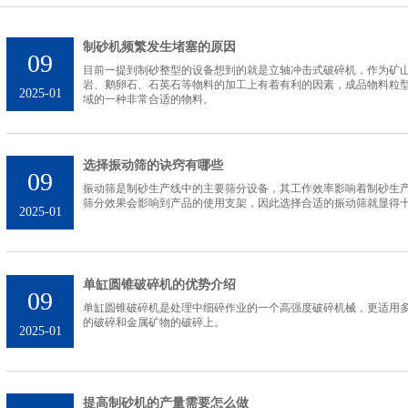
制砂机频繁发生堵塞的原因
09
目前一提到制砂整型的设备想到的就是立轴冲击式破碎机，作为矿
岩、鹅卵石、石英石等物料的加工上有着有利的因素，成品物料粒
2025-01
域的一种非常合适的物料。
选择振动筛的诀窍有哪些
09
振动筛是制砂生产线中的主要筛分设备，其工作效率影响着制砂生
筛分效果会影响到产品的使用支架，因此选择合适的振动筛就显得
2025-01
单缸圆锥破碎机的优势介绍
09
单缸圆锥破碎机是处理中细碎作业的一个高强度破碎机械，更适用
的破碎和金属矿物的破碎上。
2025-01
提高制砂机的产量需要怎么做