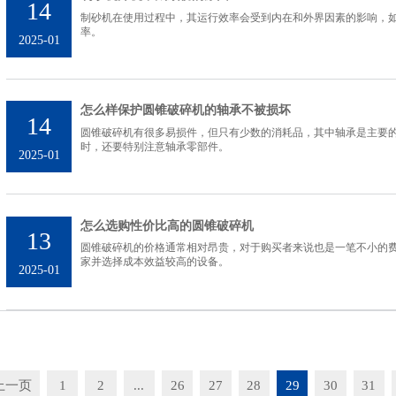
14
制砂机在使用过程中，其运行效率会受到内在和外界因素的影响，
率。
2025-01
怎么样保护圆锥破碎机的轴承不被损坏
14
圆锥破碎机有很多易损件，但只有少数的消耗品，其中轴承是主要
时，还要特别注意轴承零部件。
2025-01
怎么选购性价比高的圆锥破碎机
13
圆锥破碎机的价格通常相对昂贵，对于购买者来说也是一笔不小的
家并选择成本效益较高的设备。
2025-01
上一页
1
2
...
26
27
28
29
30
31