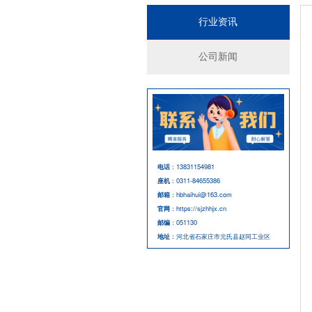
行业资讯
公司新闻
电话
：13831154981
座机
：0311-84655386
邮箱
：hbhaihui@163.com
官网
：https://sjzhhjx.cn
邮编
：051130
地址
：河北省石家庄市元氏县赵同工业区