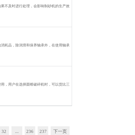
如果不及时进行处理，会影响制砂机的生产效
的消耗品，除润滑和保养轴承外，在使用轴承
费用，用户在选择圆锥破碎机时，可以货比三
32
...
236
237
下一页