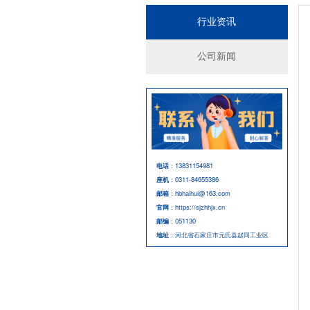
行业资讯
公司新闻
电话
：13831154981
座机
：0311-84655386
邮箱
：hbhaihui@163.com
官网
：https://sjzhhjx.cn
邮编
：051130
地址
：河北省石家庄市元氏县赵同工业区